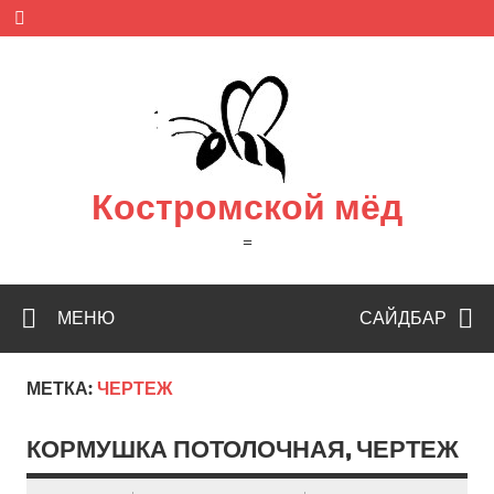
Skip
to
content
Костромской мёд
=
МЕНЮ
САЙДБАР
МЕТКА:
ЧЕРТЕЖ
КОРМУШКА ПОТОЛОЧНАЯ, ЧЕРТЕЖ